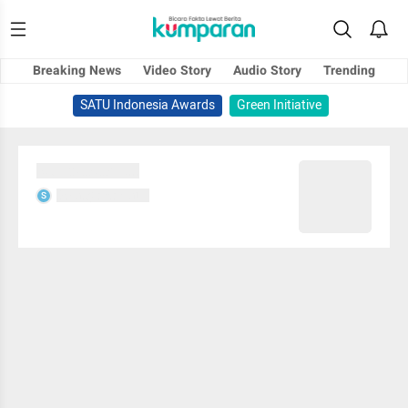
Breaking News
Video Story
Audio Story
Trending
SATU Indonesia Awards
Green Initiative
Sedang memuat...
Sedang memuat...
S