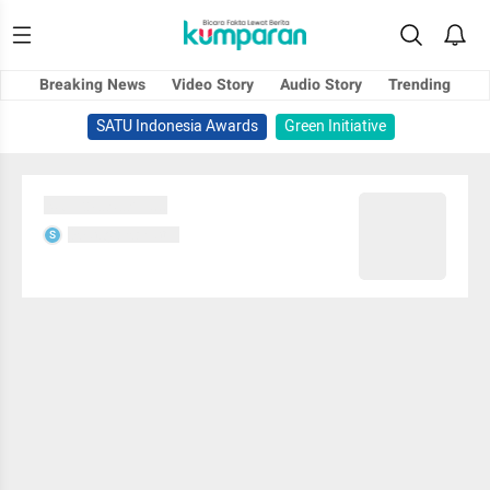
Breaking News
Video Story
Audio Story
Trending
SATU Indonesia Awards
Green Initiative
Sedang memuat...
Sedang memuat...
S