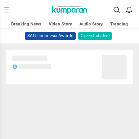
Breaking News
Video Story
Audio Story
Trending
SATU Indonesia Awards
Green Initiative
Sedang memuat...
Sedang memuat...
S