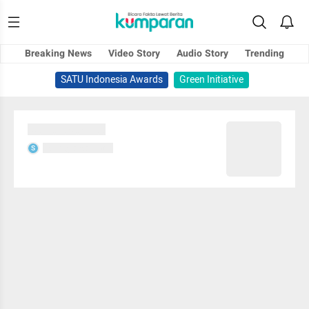
Breaking News
Video Story
Audio Story
Trending
SATU Indonesia Awards
Green Initiative
Sedang memuat...
Sedang memuat...
S