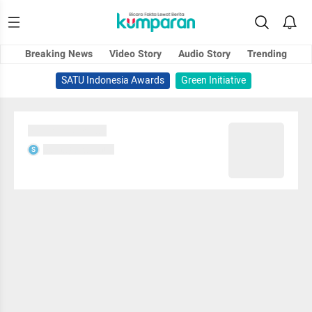
Breaking News
Video Story
Audio Story
Trending
SATU Indonesia Awards
Green Initiative
Sedang memuat...
Sedang memuat...
S