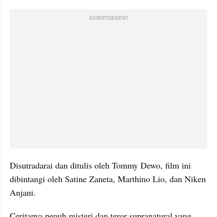
ADVERTISEMENT
Disutradarai dan ditulis oleh Tommy Dewo, film ini 
dibintangi oleh Satine Zaneta, Marthino Lio, dan Niken 
Anjani.
Ceritanya penuh misteri dan teror supranatural yang 