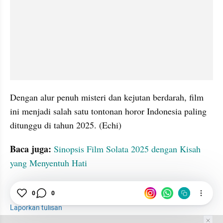
Dengan alur penuh misteri dan kejutan berdarah, film 
ini menjadi salah satu tontonan horor Indonesia paling 
ditunggu di tahun 2025. (Echi)
Baca juga:
Sinopsis Film Solata 2025 dengan Kisah 
yang Menyentuh Hati
Film
Sinopsis
Cerita
tatatax2
0
0
Laporkan tulisan
Tim Editor