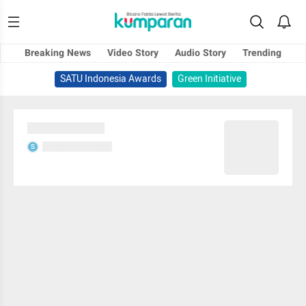
Breaking News
Video Story
Audio Story
Trending
SATU Indonesia Awards
Green Initiative
Sedang memuat...
Sedang memuat...
S