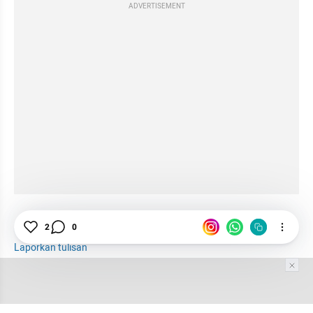
ADVERTISEMENT
Industri
Budaya
Kebudayaan
Masyarakat
2
0
Laporkan tulisan
Tim Editor
Editor Section