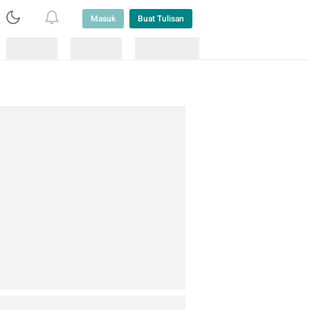
Masuk
Buat Tulisan
Loading
Loading
Lainnya