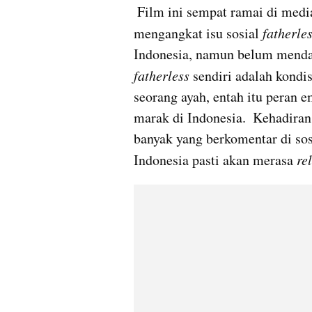
 Film ini sempat ramai di media sosial beberapa waktu lalu, konon, film ini 
mengangkat isu sosial 
fatherle
fatherless
 sendiri adalah kondi
seorang ayah, entah itu peran e
marak di Indonesia.  Kehadiran 
banyak yang berkomentar di sos
Indonesia pasti akan merasa 
re