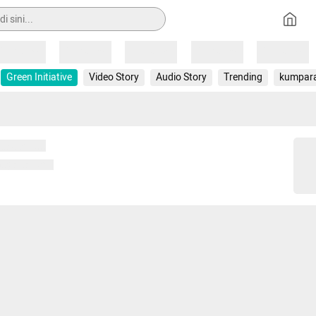
Loading
Loading
Loading
Loading
Loading
Green Initiative
Video Story
Audio Story
Trending
kumpar
 memuat...
ng memuat...