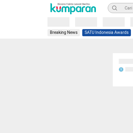
Pencarian
Loading
Loading
Loading
Breaking News
SATU Indonesia Awards
Sedang
Seda
S