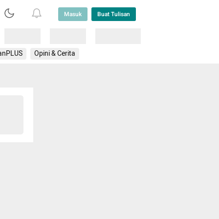
Masuk
Buat Tulisan
Loading
Loading
Lainnya
anPLUS
Opini & Cerita