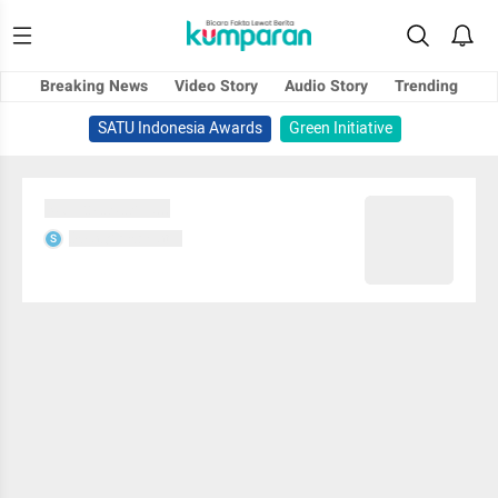
Breaking News
Video Story
Audio Story
Trending
SATU Indonesia Awards
Green Initiative
Sedang memuat...
Sedang memuat...
S