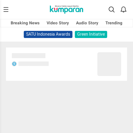
Breaking News
Video Story
Audio Story
Trending
SATU Indonesia Awards
Green Initiative
Sedang memuat...
Sedang memuat...
S