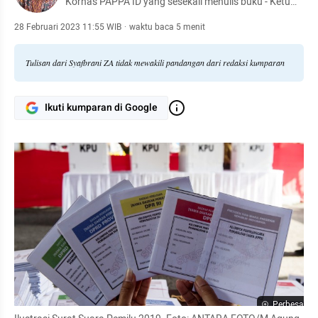
Kornas PAPPA ID yang sesekali menulis buku - Ketum
PTIC DKI 2021/2026 - Bergiat di Univ. Trilogi & Center
for Teacher Mind Transformation (CTMT) FKIP Univ.
28 Februari 2023 11:55 WIB
·
waktu baca 5 menit
Riau
Tulisan dari Syafbrani ZA tidak mewakili pandangan dari redaksi kumparan
Ikuti kumparan di Google
Perbesar