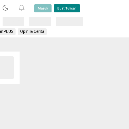
Masuk
Buat Tulisan
Loading
Loading
Lainnya
anPLUS
Opini & Cerita