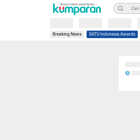
Pencarian
Loading
Loading
Loading
Breaking News
SATU Indonesia Awards
Sedang
Seda
S