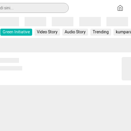
Loading
Loading
Loading
Loading
Loading
Green Initiative
Video Story
Audio Story
Trending
kumpar
 memuat...
ng memuat...