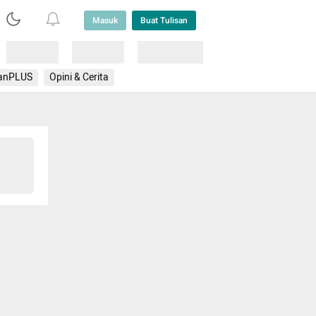
Masuk
Buat Tulisan
Loading
Loading
Lainnya
anPLUS
Opini & Cerita