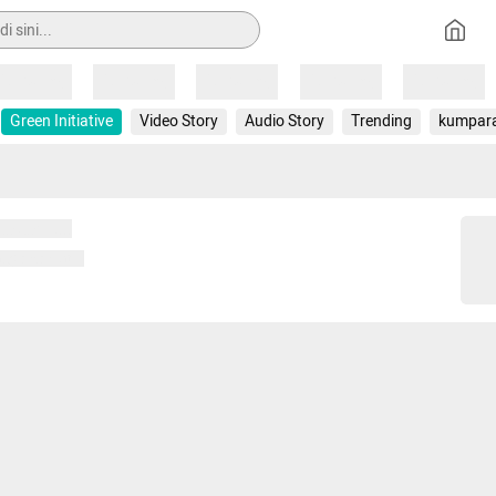
Loading
Loading
Loading
Loading
Loading
Green Initiative
Video Story
Audio Story
Trending
kumpar
 memuat...
ng memuat...