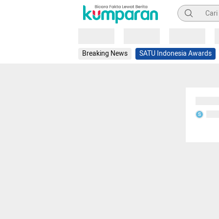
Pencarian
Loading
Loading
Loading
Breaking News
SATU Indonesia Awards
Sedang
Seda
S