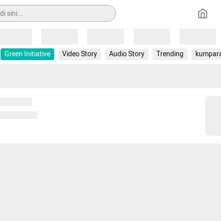
Loading
Loading
Loading
Loading
Loading
Green Initiative
Video Story
Audio Story
Trending
kumpar
 memuat...
ng memuat...