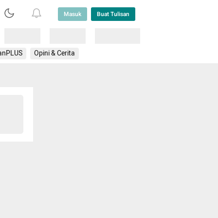
Masuk
Buat Tulisan
Loading
Loading
Lainnya
anPLUS
Opini & Cerita