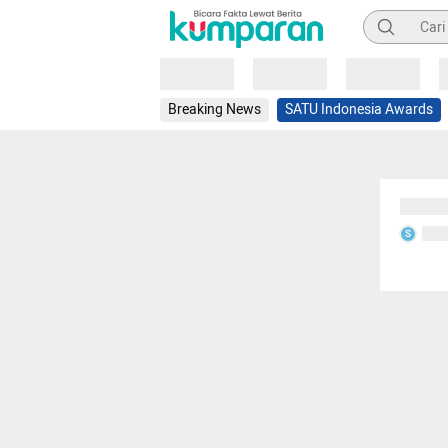
Pencarian
Loading
Loading
Loading
Breaking News
SATU Indonesia Awards
Sedang
Seda
S