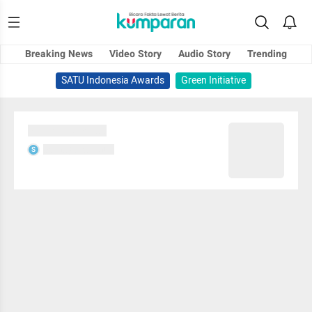
Breaking News
Video Story
Audio Story
Trending
SATU Indonesia Awards
Green Initiative
Sedang memuat...
Sedang memuat...
S