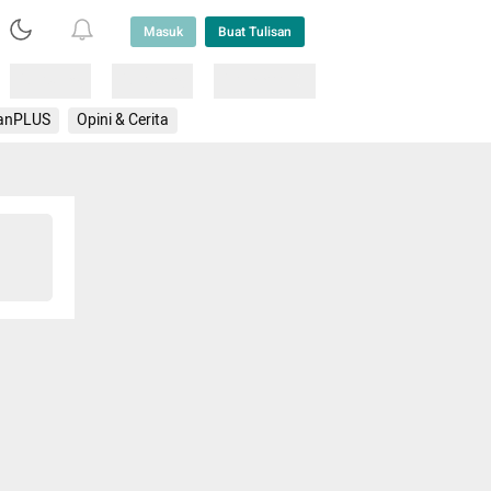
Masuk
Buat Tulisan
Loading
Loading
Lainnya
anPLUS
Opini & Cerita