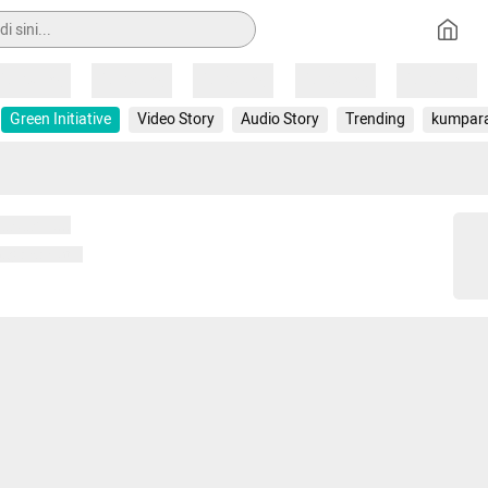
Loading
Loading
Loading
Loading
Loading
Green Initiative
Video Story
Audio Story
Trending
kumpar
 memuat...
ng memuat...