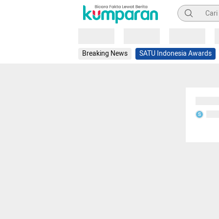
Pencarian
Loading
Loading
Loading
Breaking News
SATU Indonesia Awards
Sedang
Seda
S