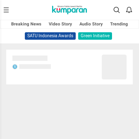
Breaking News
Video Story
Audio Story
Trending
SATU Indonesia Awards
Green Initiative
Sedang memuat...
Sedang memuat...
S