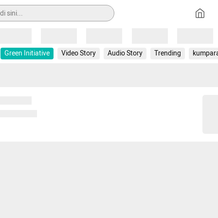
Loading
Loading
Loading
Loading
Loading
Green Initiative
Video Story
Audio Story
Trending
kumpar
 memuat...
ng memuat...