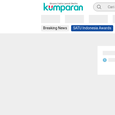
Pencarian
Loading
Loading
Loading
Breaking News
SATU Indonesia Awards
Sedang
Seda
S