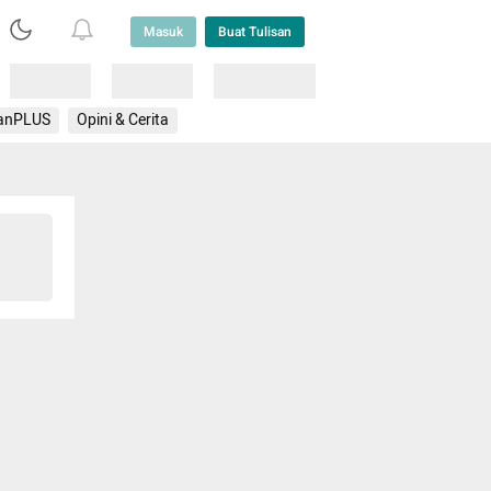
Masuk
Buat Tulisan
Loading
Loading
Lainnya
anPLUS
Opini & Cerita