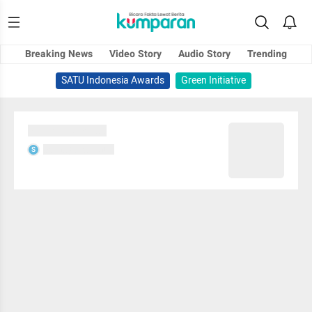
Breaking News
Video Story
Audio Story
Trending
SATU Indonesia Awards
Green Initiative
Sedang memuat...
Sedang memuat...
S