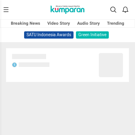
Breaking News
Video Story
Audio Story
Trending
SATU Indonesia Awards
Green Initiative
Sedang memuat...
Sedang memuat...
S