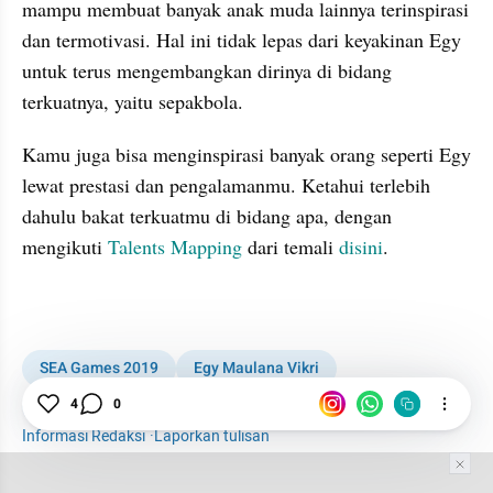
mampu membuat banyak anak muda lainnya terinspirasi 
dan termotivasi. Hal ini tidak lepas dari keyakinan Egy 
untuk terus mengembangkan dirinya di bidang 
terkuatnya, yaitu sepakbola.
Kamu juga bisa menginspirasi banyak orang seperti Egy 
lewat prestasi dan pengalamanmu. Ketahui terlebih 
dahulu bakat terkuatmu di bidang apa, dengan 
mengikuti 
Talents Mapping
 dari temali 
disini
.
SEA Games 2019
Egy Maulana Vikri
Kisah Inspiratif
Milenial
1001 media online
4
0
Informasi Redaksi
·
Laporkan tulisan
Tim Editor
Editor Section