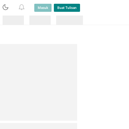
Masuk
Buat Tulisan
Loading
Loading
Lainnya