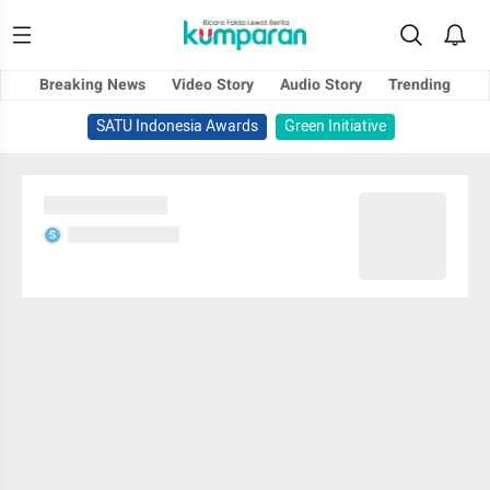
Breaking News
Video Story
Audio Story
Trending
SATU Indonesia Awards
Green Initiative
Sedang memuat...
Sedang memuat...
S