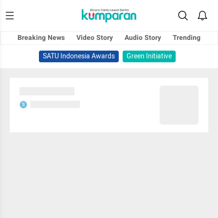
Breaking News
Video Story
Audio Story
Trending
SATU Indonesia Awards
Green Initiative
Sedang memuat...
Sedang memuat...
S