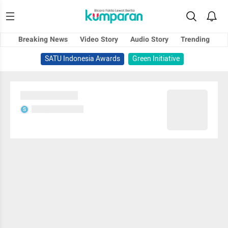
Breaking News
Video Story
Audio Story
Trending
SATU Indonesia Awards
Green Initiative
Sedang memuat...
Sedang memuat...
S