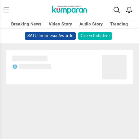
Breaking News
Video Story
Audio Story
Trending
SATU Indonesia Awards
Green Initiative
Sedang memuat...
Sedang memuat...
S