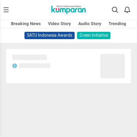
Breaking News
Video Story
Audio Story
Trending
SATU Indonesia Awards
Green Initiative
Sedang memuat...
Sedang memuat...
S