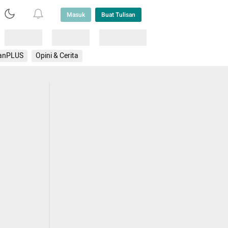
Masuk
Buat Tulisan
Loading
Loading
Lainnya
anPLUS
Opini & Cerita