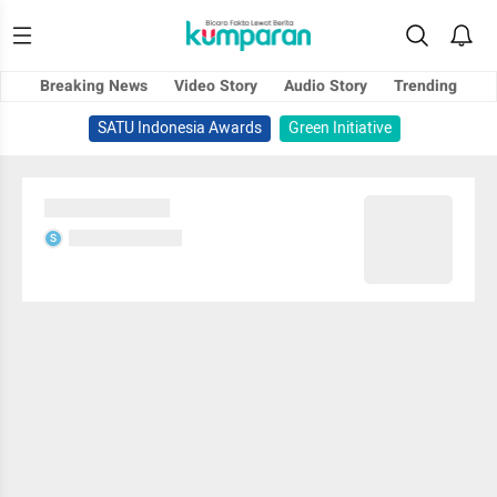
Breaking News
Video Story
Audio Story
Trending
SATU Indonesia Awards
Green Initiative
Sedang memuat...
Sedang memuat...
S