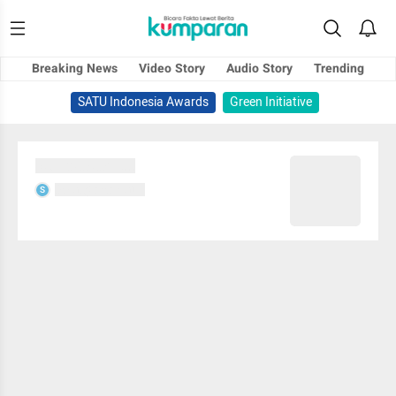
Breaking News
Video Story
Audio Story
Trending
SATU Indonesia Awards
Green Initiative
Sedang memuat...
Sedang memuat...
S