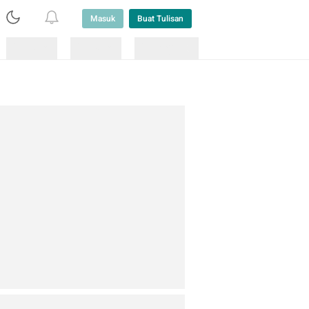
Masuk
Buat Tulisan
Loading
Loading
Lainnya