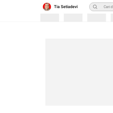
Pencarian
Tia Setiadevi
Loading
Loading
Loading