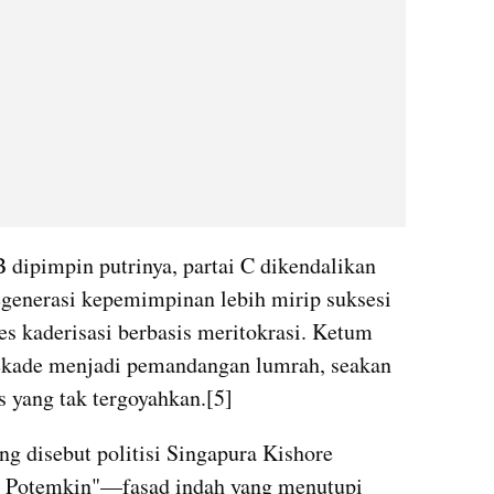
B dipimpin putrinya, partai C dikendalikan 
generasi kepemimpinan lebih mirip suksesi 
s kaderisasi berbasis meritokrasi. Ketum 
ekade menjadi pemandangan lumrah, seakan 
 yang tak tergoyahkan.[5]
g disebut politisi Singapura Kishore 
 Potemkin"—fasad indah yang menutupi 