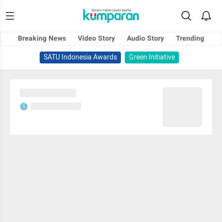
Breaking News
Video Story
Audio Story
Trending
SATU Indonesia Awards
Green Initiative
Sedang memuat...
Sedang memuat...
S