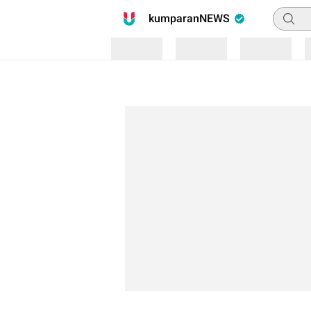
Pencari
kumparanNEWS
Loading
Loading
Loading