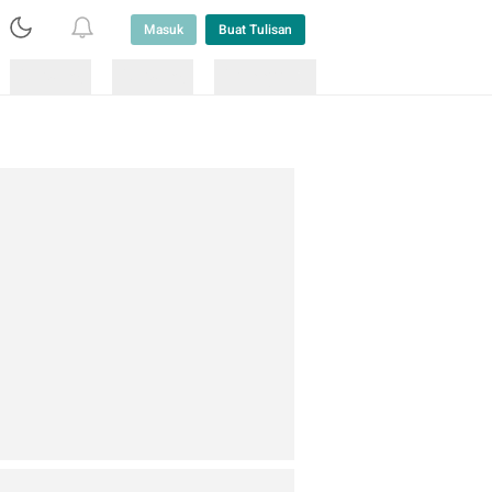
Masuk
Buat Tulisan
Loading
Loading
Lainnya