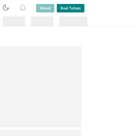
Masuk
Buat Tulisan
Loading
Loading
Lainnya