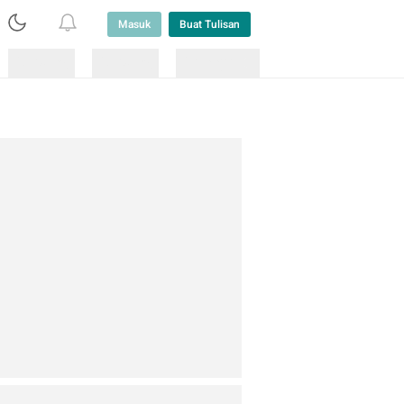
Masuk
Buat Tulisan
Loading
Loading
Lainnya