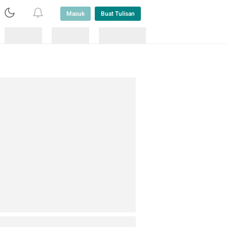
Masuk
Buat Tulisan
Loading
Loading
Lainnya