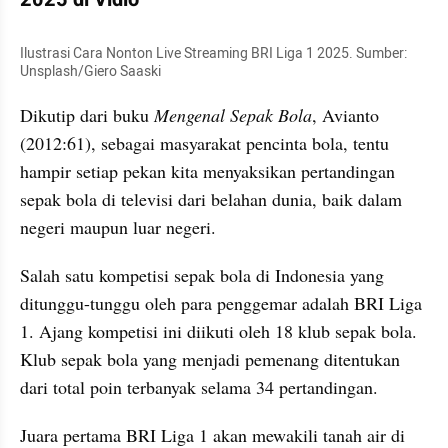
Ilustrasi Cara Nonton Live Streaming BRI Liga 1 2025. Sumber: 
Unsplash/Giero Saaski
Dikutip dari buku 
Mengenal Sepak Bola
, Avianto 
(2012:61), sebagai masyarakat pencinta bola, tentu 
hampir setiap pekan kita menyaksikan pertandingan 
sepak bola di televisi dari belahan dunia, baik dalam 
negeri maupun luar negeri.
Salah satu kompetisi sepak bola di Indonesia yang 
ditunggu-tunggu oleh para penggemar adalah BRI Liga 
1. Ajang kompetisi ini diikuti oleh 18 klub sepak bola. 
Klub sepak bola yang menjadi pemenang ditentukan 
dari total poin terbanyak selama 34 pertandingan.
Juara pertama BRI Liga 1 akan mewakili tanah air di 