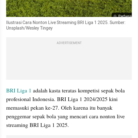
Perbesar
Ilustrasi Cara Nonton Live Streaming BRI Liga 1 2025. Sumber: 
Unsplash/Wesley Tingey
ADVERTISEMENT
BRI Liga 1 
adalah kasta teratas kompetisi sepak bola 
profesional Indonesia. BRI Liga 1 2024/2025 kini 
memasuki pekan ke-27. Oleh karena itu banyak 
penggemar sepak bola yang mencari cara nonton live 
streaming BRI Liga 1 2025.