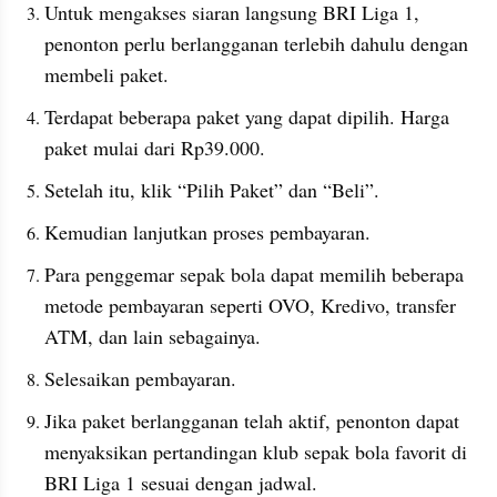
Untuk mengakses siaran langsung BRI Liga 1, 
penonton perlu berlangganan terlebih dahulu dengan 
membeli paket.
Terdapat beberapa paket yang dapat dipilih. Harga 
paket mulai dari Rp39.000.
Setelah itu, klik “Pilih Paket” dan “Beli”.
Kemudian lanjutkan proses pembayaran.
Para penggemar sepak bola dapat memilih beberapa 
metode pembayaran seperti OVO, Kredivo, transfer 
ATM, dan lain sebagainya.
Selesaikan pembayaran.
Jika paket berlangganan telah aktif, penonton dapat 
menyaksikan pertandingan klub sepak bola favorit di 
BRI Liga 1 sesuai dengan jadwal.