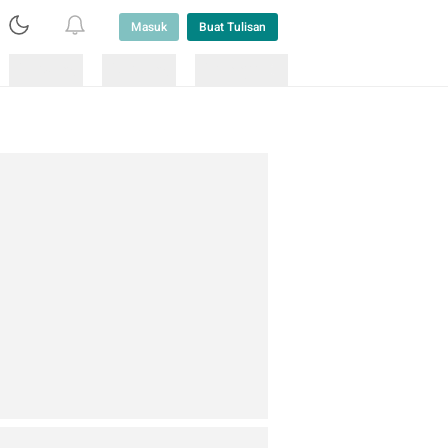
Masuk
Buat Tulisan
Loading
Loading
Lainnya