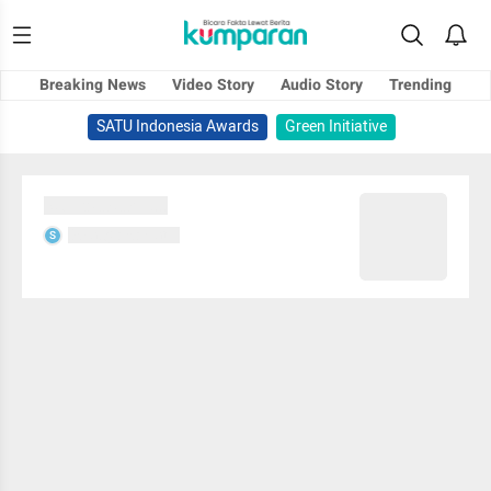
Breaking News
Video Story
Audio Story
Trending
SATU Indonesia Awards
Green Initiative
Sedang memuat...
Sedang memuat...
S