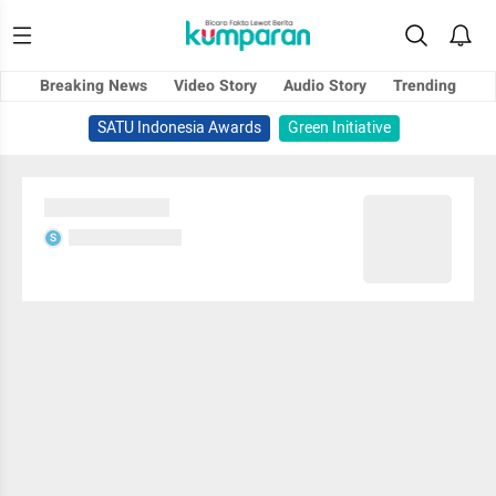
Breaking News
Video Story
Audio Story
Trending
SATU Indonesia Awards
Green Initiative
Sedang memuat...
Sedang memuat...
S