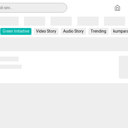
Loading
Loading
Loading
Loading
Loading
Green Initiative
Video Story
Audio Story
Trending
kumpar
 memuat...
ng memuat...