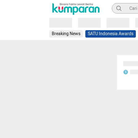
Pencarian
Loading
Loading
Loading
Breaking News
SATU Indonesia Awards
Sedang
Seda
S