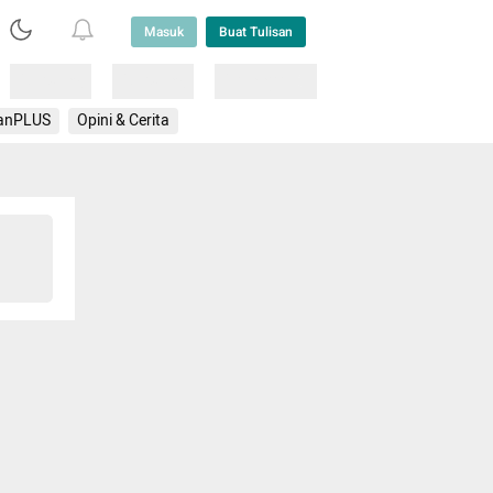
Masuk
Buat Tulisan
Loading
Loading
Lainnya
anPLUS
Opini & Cerita