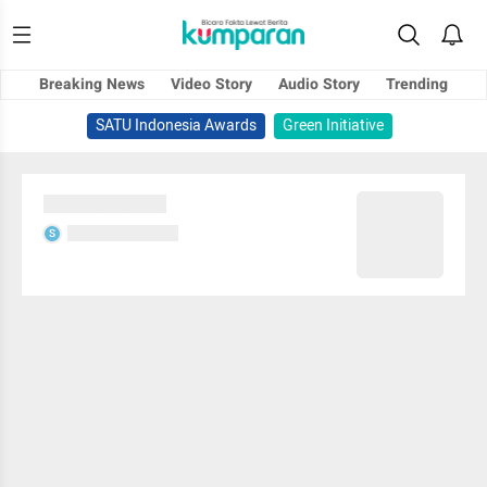
Breaking News
Video Story
Audio Story
Trending
SATU Indonesia Awards
Green Initiative
Sedang memuat...
Sedang memuat...
S