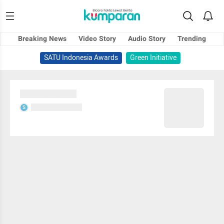
Breaking News
Video Story
Audio Story
Trending
SATU Indonesia Awards
Green Initiative
Sedang memuat...
Sedang memuat...
S