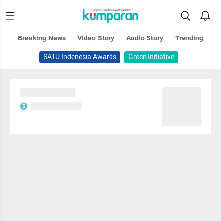
Breaking News
Video Story
Audio Story
Trending
SATU Indonesia Awards
Green Initiative
Sedang memuat...
Sedang memuat...
S