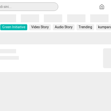
Loading
Loading
Loading
Loading
Loading
Green Initiative
Video Story
Audio Story
Trending
kumpar
 memuat...
ng memuat...