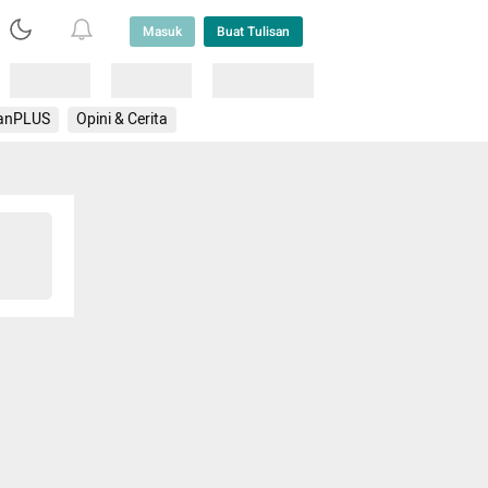
Masuk
Buat Tulisan
Loading
Loading
Lainnya
anPLUS
Opini & Cerita