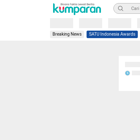
Pencarian
Loading
Loading
Loading
Breaking News
SATU Indonesia Awards
Sedang
Seda
S