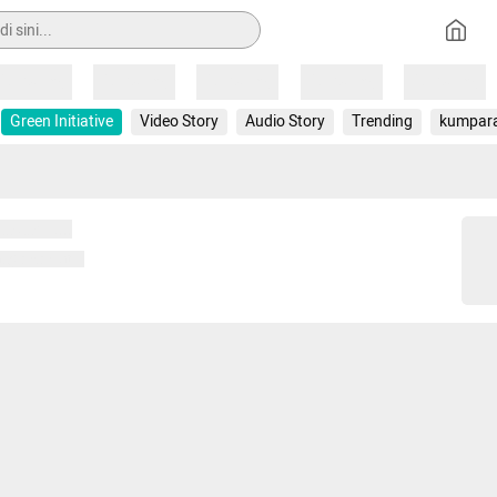
Loading
Loading
Loading
Loading
Loading
Green Initiative
Video Story
Audio Story
Trending
kumpar
 memuat...
ng memuat...