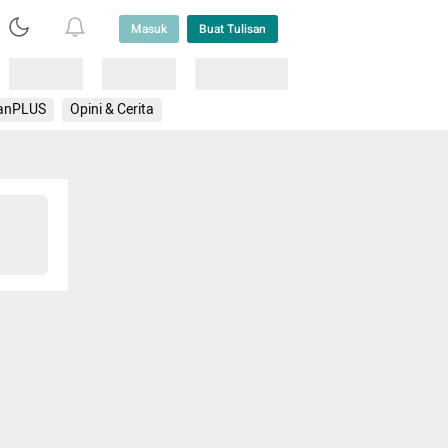
Masuk
Buat Tulisan
Loading
Loading
Lainnya
anPLUS
Opini & Cerita