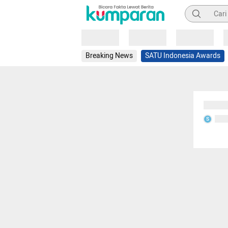
Pencarian
Loading
Loading
Loading
Breaking News
SATU Indonesia Awards
Sedang
Seda
S