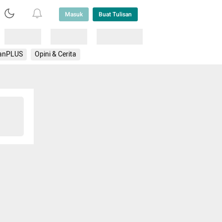
Masuk
Buat Tulisan
Loading
Loading
Lainnya
anPLUS
Opini & Cerita