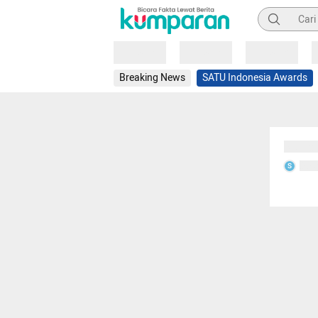
Pencarian
Loading
Loading
Loading
Breaking News
SATU Indonesia Awards
Sedang
Seda
S