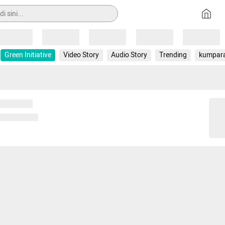
Loading
Loading
Loading
Loading
Loading
Green Initiative
Video Story
Audio Story
Trending
kumpar
 memuat...
ng memuat...