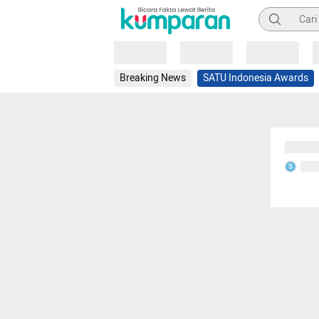
Pencarian
Loading
Loading
Loading
Breaking News
SATU Indonesia Awards
Sedang
Seda
S