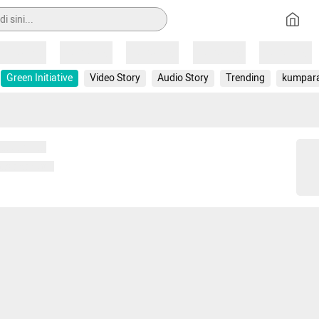
Loading
Loading
Loading
Loading
Loading
Green Initiative
Video Story
Audio Story
Trending
kumpar
 memuat...
ng memuat...