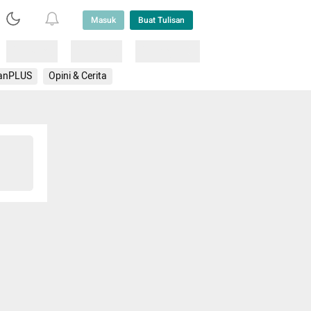
Masuk
Buat Tulisan
Loading
Loading
Lainnya
anPLUS
Opini & Cerita